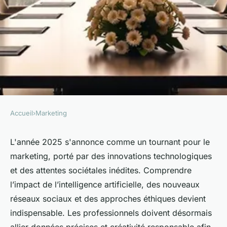
Accueil
›
Marketing
MARKETING
Top stratégies de marketing à
L'année 2025 s'annonce comme un tournant pour le
marketing, porté par des innovations technologiques
suivre en 2025
et des attentes sociétales inédites. Comprendre
l’impact de l’intelligence artificielle, des nouveaux
Baptiste
•
8 janvier 2026
•
7 min de lecture
réseaux sociaux et des approches éthiques devient
indispensable. Les professionnels doivent désormais