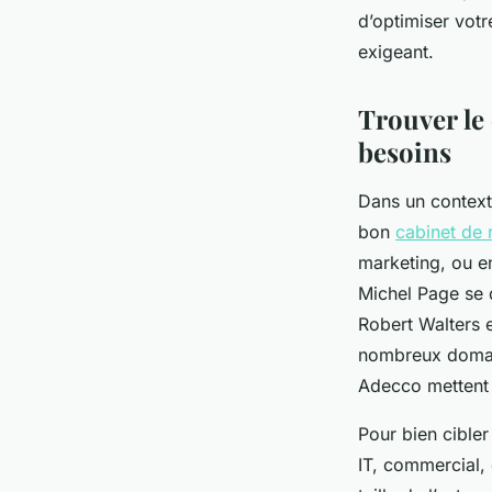
recrutements
d’optimiser votre
exigeant.
Nathalie
•
11 septembre 2025
•
3 min de lecture
Trouver le
besoins
Dans un contexte
bon
cabinet de 
marketing, ou enc
Michel Page se d
Robert Walters 
nombreux domaine
Adecco mettent l’
Pour bien cibler
IT, commercial, 