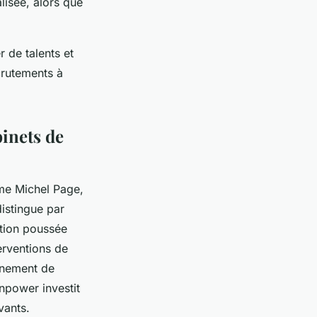
lisée, alors que
r de talents et
ecrutements à
binets de
me Michel Page,
istingue par
ation poussée
erventions de
agnement de
npower investit
vants.