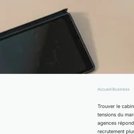
Accueil
›
Business
BUSINESS
Cabinet de recrutem
Trouver le cabin
tensions du marc
réussite garantie po
agences réponde
recrutement plu