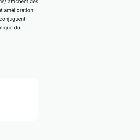
s/ affichent des
et amélioration
i conjuguent
amique du