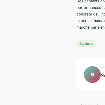
Des cabinets co
performances for
concrète de l’int
expertise humai
marché parisien
Business
EC
N
Na