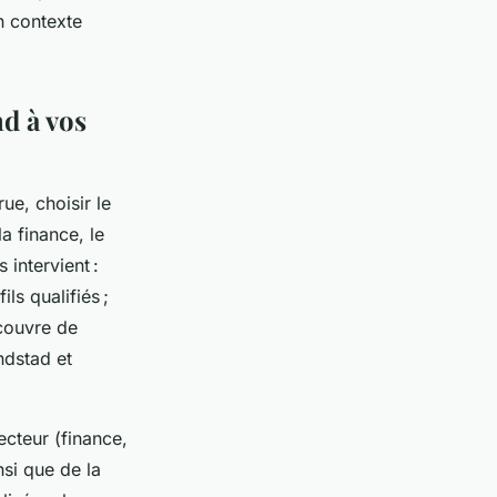
un contexte
d à vos
ue, choisir le
la finance, le
 intervient :
s qualifiés ;
couvre de
ndstad et
ecteur (finance,
si que de la