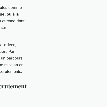
éputés comme
que, ou à la
 et candidats :
 sur
a-driven,
tion. Par
 un parcours
une mission en
recrutements.
ecrutement