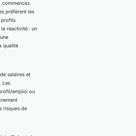
s, commencez
es préfèrent les
profils
a réactivité : un
 une
a qualité
de salaires et
. Les
rofil/emploi ou
agnement
es risques de