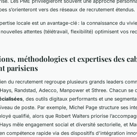
eprise. Les PME privilégieront souvent une approche personna
pes s’orienteront vers des réseaux de recrutement étendus.
xpertise locale est un avantage-clé : la connaissance du vivie
nouvelles attentes (télétravail, flexibilité) optimisent vos r
ions, méthodologies et expertises des ca
t parisiens
ien du recrutement regroupe plusieurs grands leaders com
 Hays, Randstad, Adecco, Manpower et Sthree. Chacun se d
écialisées
, des outils digitaux performants et une segment
niveau de poste. Par exemple, Michel Page structure ses int
mployé qualifié, alors que Robert Walters priorise l’accomp
Hays mêle engagement social et diversité sectorielle, et Ma
en compétence rapide via des dispositifs d'intégration inno