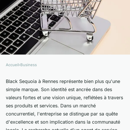
Accueil
›
Business
BUSINESS
La marque d'une entreprise :
Black Sequoia à Rennes représente bien plus qu'une
simple marque. Son identité est ancrée dans des
black sequoia à rennes
valeurs fortes et une vision unique, reflétées à travers
ses produits et services. Dans un marché
Nathalie
•
11 septembre 2025
•
6 min de lecture
concurrentiel, l'entreprise se distingue par sa quête
d'excellence et son implication dans la communauté