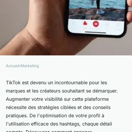
Accueil
›
Marketing
MARKETING
Amplifiez votre présence
TikTok est devenu un incontournable pour les
marques et les créateurs souhaitant se démarquer.
tiktok : astuces et conseils
Augmenter votre visibilité sur cette plateforme
essentiels
nécessite des stratégies ciblées et des conseils
pratiques. De l'optimisation de votre profil à
Baptiste
•
11 septembre 2025
•
6 min de lecture
l'utilisation efficace des hashtags, chaque détail